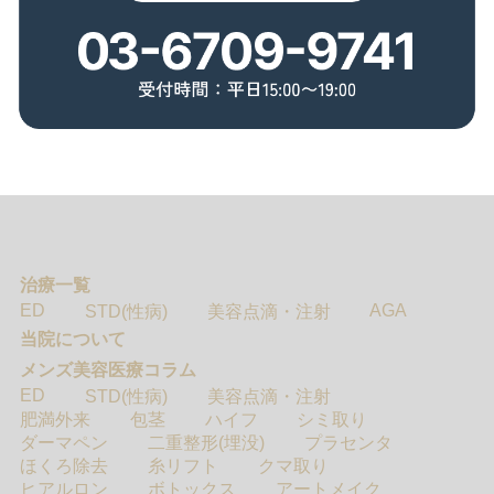
治療一覧
ED
AGA
STD(性病)
美容点滴・注射
当院について
メンズ美容医療コラム
ED
STD(性病)
美容点滴・注射
肥満外来
包茎
ハイフ
シミ取り
ダーマペン
二重整形(埋没)
プラセンタ
ほくろ除去
糸リフト
クマ取り
ヒアルロン
ボトックス
アートメイク