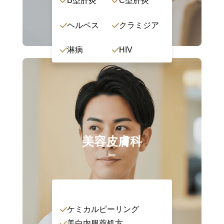
B型肝炎
C型肝炎
ヘルペス
クラミジア
淋病
HIV
美容皮膚科
ケミカルピーリング
美白内服薬処方