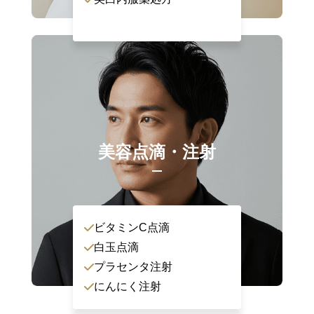
美容点滴・注射
ビタミンC点滴
白玉点滴
プラセンタ注射
にんにく注射