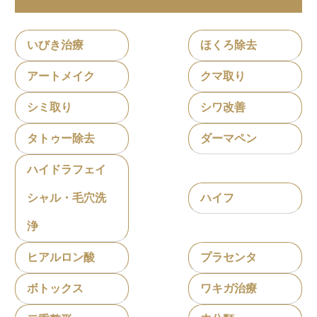
いびき治療
ほくろ除去
アートメイク
クマ取り
シミ取り
シワ改善
タトゥー除去
ダーマペン
ハイドラフェイ
シャル・毛穴洗
ハイフ
浄
ヒアルロン酸
プラセンタ
ボトックス
ワキガ治療