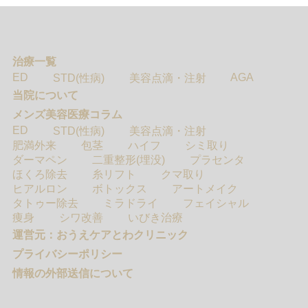
治療一覧
ED
AGA
STD(性病)
美容点滴・注射
当院について
メンズ美容医療コラム
ED
STD(性病)
美容点滴・注射
肥満外来
包茎
ハイフ
シミ取り
ダーマペン
二重整形(埋没)
プラセンタ
ほくろ除去
糸リフト
クマ取り
ヒアルロン
ボトックス
アートメイク
タトゥー除去
ミラドライ
フェイシャル
痩身
シワ改善
いびき治療
運営元：おうえケアとわクリニック
プライバシーポリシー
情報の外部送信について