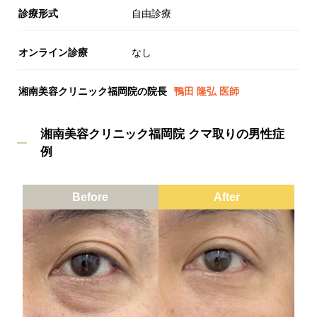
診療形式
自由診療
オンライン診療
なし
湘南美容クリニック福岡院の院長
鴨田 隆弘 医師
湘南美容クリニック福岡院 クマ取りの男性症
例
Before
After