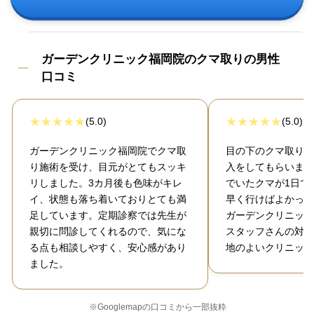
ガーデンクリニック福岡院のクマ取りの男性
口コミ
(5.0)
(5.0)
ガーデンクリニック福岡院でクマ取
目の下のクマ取りと
り施術を受け、目元がとてもスッキ
入をしてもらいまし
リしました。3カ月後も色味がキレ
でいたクマが1日で
イ、状態も落ち着いておりとても満
早く行けばよかった
足しています。定期診察では先生が
ガーデンクリニック
親切に問診してくれるので、気にな
スタッフさんの対応
る点も相談しやすく、安心感があり
地のよいクリニック
ました。
※Googlemapの口コミから一部抜粋