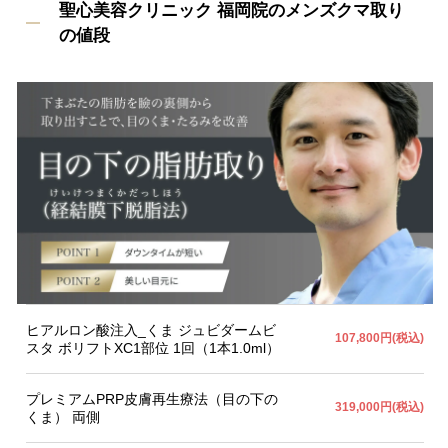
聖心美容クリニック 福岡院のメンズクマ取り
の値段
ヒアルロン酸注入_くま ジュビダームビ
107,800円(税込)
スタ ボリフトXC1部位 1回（1本1.0ml）
プレミアムPRP皮膚再生療法（目の下の
319,000円(税込)
くま） 両側