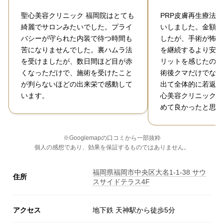
聖心美容クリニック 福岡院はとても
PRP皮膚再生療法
綺麗でサロンみたいでした。プライ
いしました。金額に
バシーが守られた内装で待つ時間も
したが、手術が怖い
苦になりませんでした。裏ハムラ法
を継続するより安い
を受けましたが、数日間ほど目が赤
リットを感じたので
くなっただけで、施術を受けたこと
術後クマだけでなく
が判らないほどの出来栄で感動して
出て全体的に若返っ
います。
心美容クリニック 
めて良かったと思っ
※Googlemapの口コミから一部抜粋
個人の感想であり、効果を保証するものではありません。
福岡県福岡市中央区大名1-1-38 サウ
住所
スサイドテラス4F
アクセス
地下鉄 天神駅から徒歩5分