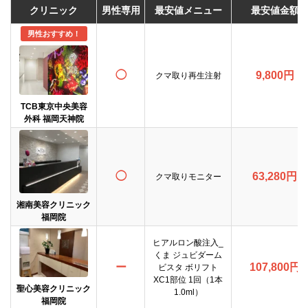
クリニック
男性専用
最安値メニュー
最安値金額
男性おすすめ！
◯
9,800円
クマ取り再生注射
TCB東京中央美容
外科 福岡天神院
◯
63,280円
クマ取りモニター
湘南美容クリニック
福岡院
ヒアルロン酸注入_
くま ジュビダーム
ー
107,800円
ビスタ ボリフト
XC1部位 1回（1本
聖心美容クリニック
1.0ml）
福岡院