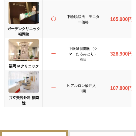
下瞼脱脂法 モニタ
◯
165,000円
ー価格
ガーデンクリニック
福岡院
下眼瞼切開術（ク
ー
328,900円
マ・たるみとり）
両目
福岡TAクリニック
ヒアルロン酸注入
ー
107,800円
1回
共立美容外科 福岡
院