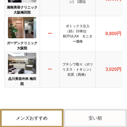
ン) 1部位
湘南美容クリニック
大阪梅田院
ボトックス注入
（顔）10単位
ー
8,800円
BOTULAX モニタ
ー価格
ガーデンクリニック
大阪院
プチシワ取り（ボツ
ー
3,020円
リヌス・トキシン）
目尻（両側）
品川美容外科 梅田
院
メンズおすすめ
安い順