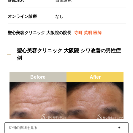
診療形式
自由診療
オンライン診療
なし
聖心美容クリニック 大阪院の院長
寺町 英明 医師
聖心美容クリニック 大阪院 シワ改善の男性症
例
Before
After
＋
症例の詳細を見る