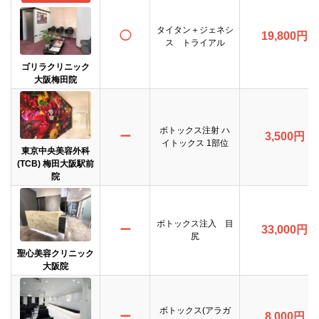
タイタン＋ジェネシ
◯
19,800円
ス トライアル
ゴリラクリニック
大阪梅田院
ボトックス注射 ハ
ー
3,500円
イトックス 1部位
東京中央美容外科
(TCB) 梅田大阪駅前
院
ボトックス注入 目
ー
33,000円
尻
聖心美容クリニック
大阪院
ボトックス(アラガ
ー
8,000円