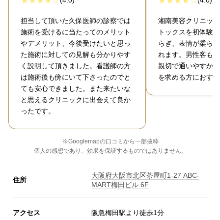
(4.0)
(4.0)
担当して頂いた久保医師の診察では
湘南美容クリニック
施術を受けるに当たってのメリット
トックスを初体験。
やデメリット、今後受けたいと思っ
らぎ、表情が柔らか
た施術に対しての見解も分かりやす
れます。男性客も多
く説明して頂きました。看護師の方
親切で通いやすかっ
は施術後も傍にいて下さったのでと
を求める方におすす
ても安心できました。また来たいな
と思えるクリニックに出会えて良か
ったです。
※Googlemapの口コミから一部抜粋
個人の感想であり、効果を保証するものではありません。
大阪府大阪市北区茶屋町1-27 ABC-
住所
MART梅田ビル 6F
アクセス
阪急梅田駅より徒歩1分