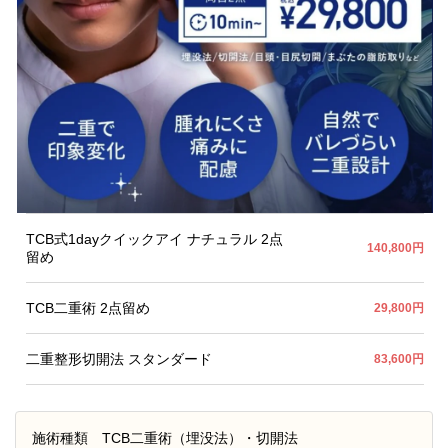
TCB式1dayクイックアイ ナチュラル 2点
140,800円
留め
TCB二重術 2点留め
29,800円
二重整形切開法 スタンダード
83,600円
施術種類
TCB二重術（埋没法）・切開法