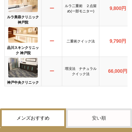
ルラ二重術 ２点留
ー
9,800円
め(一部モニター)
ルラ美容クリニック
神戸院
ー
9,790円
二重術クイック法
品川スキンクリニッ
ク 神戸院
埋没法 ナチュラル
ー
66,000円
クイック法
神戸中央クリニック
メンズおすすめ
安い順