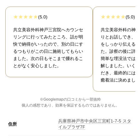
(5.0)
(5.0)
共立美容外科神戸三宮院へカウンセ
共立美容外科の神戸
リングに行ってみたところ、話が明
りとお話しでき、二
快で納得がいったので、別の日にす
をしっかり伝えるこ
るつもりがこの日に施術してもらい
た。診察の後に詳し
ました。次の日もそこまで腫れるこ
簡単な埋没法では難
とがなく安心しました。
解しました。いくつ
だき、最終的には自
癒着法に決めました
※Googlemapの口コミから一部抜粋
個人の感想であり、効果を保証するものではありません。
兵庫県神戸市中央区三宮町1-7-5 スタ
住所
イルプラザ7F