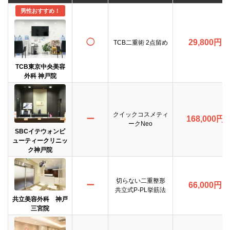
男性おすすめ！
◯
29,800円
TCB二重術 2点留め
TCB東京中央美容
外科 神戸院
クイックコスメティ
ー
168,000円
ークNeo
SBCイテウォンビ
ューティークリニッ
ク神戸院
切らない二重整形
ー
66,000円
共立式P-PL挙筋法
共立美容外科 神戸
三宮院