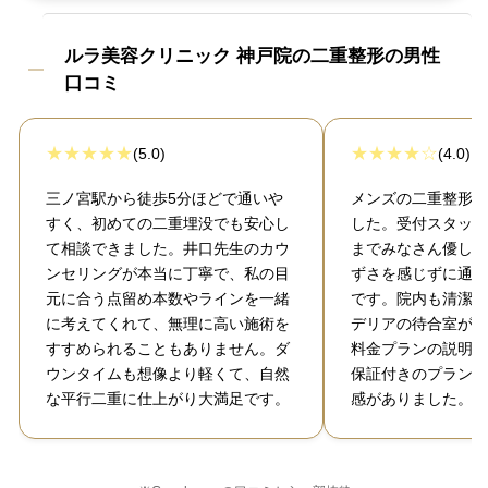
ルラ美容クリニック 神戸院の二重整形の男性
口コミ
(5.0)
(4.0)
三ノ宮駅から徒歩5分ほどで通いや
メンズの二重整形で
すく、初めての二重埋没でも安心し
した。受付スタッフ
て相談できました。井口先生のカウ
までみなさん優しく
ンセリングが本当に丁寧で、私の目
ずさを感じずに通え
元に合う点留め本数やラインを一緒
です。院内も清潔感
に考えてくれて、無理に高い施術を
デリアの待合室がお
すすめられることもありません。ダ
料金プランの説明も
ウンタイムも想像より軽くて、自然
保証付きのプランを
な平行二重に仕上がり大満足です。
感がありました。