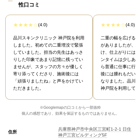
性口コミ
(4.0)
(4.0)
品川スキンクリニック 神戸院を利用
二重の幅を広げるこ
しました。初めての二重埋没で緊張
がありましたが、丁
していました。担当の先生はあっさ
け、仕上がりには大
りした印象であまり記憶に残ってい
ンタイムは少しあり
ませんが、スタッフの方々が優しく
ら普通に仕事に行け
寄り添ってくださり、施術後には
後には腫れもだいぶ
「頑張りましたね」と声をかけてい
なりました。品川ス
ただきました。
神戸院を利用してよ
※Googlemapの口コミから一部抜粋
個人の感想であり、効果を保証するものではありません。
兵庫県神戸市中央区三宮町1-2-1 日住
住所
神戸三宮ビルディング5F