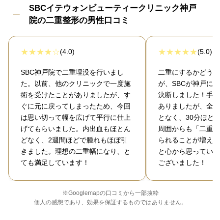
SBCイテウォンビューティークリニック神戸
院の二重整形の男性口コミ
(4.0)
(5.0)
SBC神戸院で二重埋没を行いまし
二重にするかどうか
た。以前、他のクリニックで一度施
が、SBCが神戸に
術を受けたことがありましたが、す
決断しました！手術
ぐに元に戻ってしまったため、今回
ありましたが、全く
は思い切って幅を広げて平行に仕上
となく、30分ほど
げてもらいました。内出血もほとん
周囲からも「二重が
どなく、2週間ほどで腫れもほぼ引
られることが増え、
きました。理想の二重幅になり、と
と心から思っていま
ても満足しています！
ございました！
※Googlemapの口コミから一部抜粋
個人の感想であり、効果を保証するものではありません。