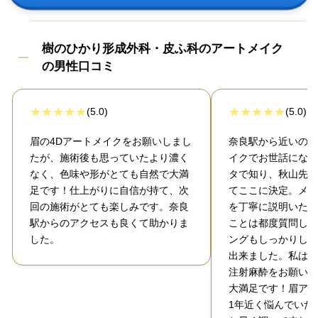
樹のひかり形成外科・皮ふ科のアートメイク
の男性口コミ
(5.0)
(5.0)
眉の4Dアートメイクをお願いしまし
奈良駅から近いのも
たが、施術後も思っていたより濃く
イクでお世話になり
なく、色味や形がとても自然で大満
タで知り、秋山先生
足です！仕上がりに自信が持て、次
てここに決定。メリ
回の施術がとても楽しみです。奈良
を丁寧に説明いただ
駅からのアクセスも良くて助かりま
ことは都度質問しな
した。
ングもしっかりして
出来ました。私は毛
注射麻酔をお願いし
大満足です！眉アー
1年近く悩んでいた