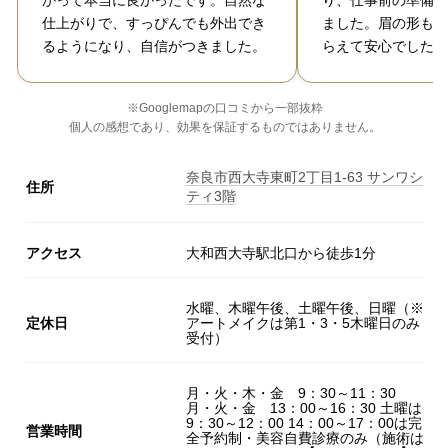
かって本当に良かったです。自然な
り、仕事前の準備が
仕上がりで、すっぴんでも外出でき
ました。眉の形も丁
るようになり、自信がつきました。
らえて安心でした。
※Googlemapの口コミから一部抜粋
個人の感想であり、効果を保証するものではありません。
奈良市西大寺東町2丁目1-63 サンワシ
住所
ティ3階
アクセス
大和西大寺駅北口から徒歩1分
水曜、木曜午後、土曜午後、日曜（※
定休日
アートメイクは第1・3・5木曜日のみ
受付）
月・火・木・金 9：30～11：30
月・火・金 13：00～16：30 土曜は
9：30～12：00 14：00～17：00は完
営業時間
全予約制・美容自費診療のみ（施術は