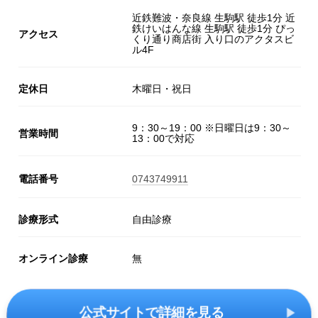
近鉄難波・奈良線 生駒駅 徒歩1分 近
鉄けいはんな線 生駒駅 徒歩1分 ぴっ
アクセス
くり通り商店街 入り口のアクタスビ
ル4F
定休日
木曜日・祝日
9：30～19：00 ※日曜日は9：30～
営業時間
13：00で対応
電話番号
0743749911
診療形式
自由診療
オンライン診療
無
公式サイトで詳細を見る