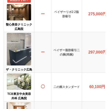
男性おすすめ！
ベイザーリポ2.2脂
ー
275,000円
肪吸引
聖心美容クリニック
広島院
ベイザー脂肪吸引二
ー
297,000円
の腕(両腕)
ザ・クリニック広島
◯
60,100円
二の腕スタンダード
TCB東京中央美容
外科 広島院