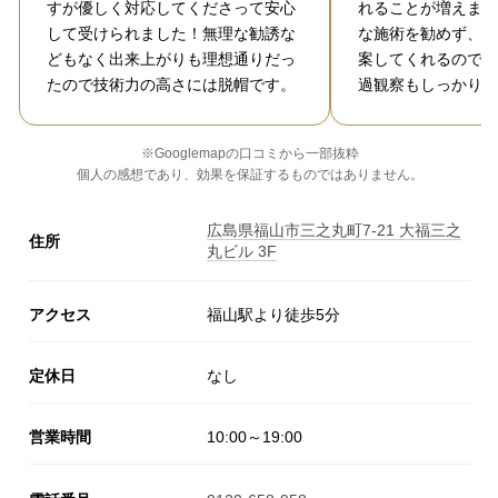
すが優しく対応してくださって安心
れることが増えまし
して受けられました！無理な勧誘な
な施術を勧めず、必
どもなく出来上がりも理想通りだっ
案してくれるので信
たので技術力の高さには脱帽です。
過観察もしっかりし
※Googlemapの口コミから一部抜粋
個人の感想であり、効果を保証するものではありません。
広島県福山市三之丸町7-21 大福三之
住所
丸ビル 3F
アクセス
福山駅より徒歩5分
定休日
なし
営業時間
10:00～19:00