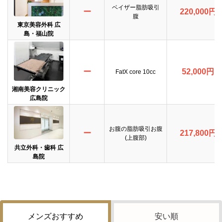
ベイザー脂肪吸引
ー
220,000円
腹
東京美容外科 広
島・福山院
ー
52,000円
FatX core 10cc
湘南美容クリニック
広島院
お腹の脂肪吸引お腹
ー
217,800円
(上腹部)
共立外科・歯科 広
島院
メンズおすすめ
安い順