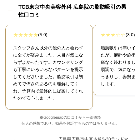
TCB東京中央美容外科 広島院の脂肪吸引の男
性口コミ
(5.0)
(3.0)
スタッフさん以外の他の人と会わず
脂肪吸引は痛いイメ
に全てが済みました。人目が気にな
たが、麻酔や施術中
らずよかったです。カウンセリング
痛なく終わりました
も丁寧にいろいろなパターンを提示
順調で、気になって
してくださいました。脂肪吸引は初
っきりし、姿勢まで
めてで怖さのあるのを理解してく
します。
れ、予算内で最終的に提案してくれ
たので安心しました。
※Googlemapの口コミから一部抜粋
個人の感想であり、効果を保証するものではありません。
広島県広島市中区本通9-30ランドマ