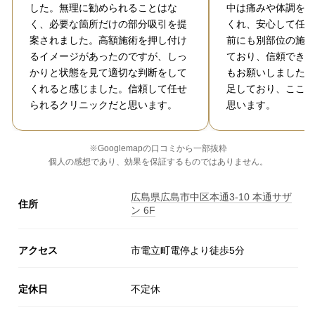
した。無理に勧められることはな
中は痛みや体調をこ
く、必要な箇所だけの部分吸引を提
くれ、安心して任せ
案されました。高額施術を押し付け
前にも別部位の施術
るイメージがあったのですが、しっ
ており、信頼できる
かりと状態を見て適切な判断をして
もお願いしました。
くれると感じました。信頼して任せ
足しており、ここに
られるクリニックだと思います。
思います。
※Googlemapの口コミから一部抜粋
個人の感想であり、効果を保証するものではありません。
広島県広島市中区本通3-10 本通サザ
住所
ン 6F
アクセス
市電立町電停より徒歩5分
定休日
不定休