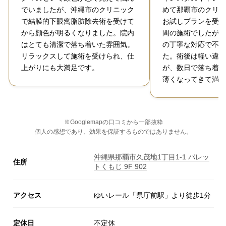
でいましたが、沖縄市のクリニック
めて那覇市のクリニ
で結膜的下眼窩脂肪除去術を受けて
お試しプランを受け
から顔色が明るくなりました。院内
間の施術でしたが、
はとても清潔で落ち着いた雰囲気。
の丁寧な対応で不安
リラックスして施術を受けられ、仕
た。術後は軽い違和
上がりにも大満足です。
が、数日で落ち着き
薄くなってきて満足
※Googlemapの口コミから一部抜粋
個人の感想であり、効果を保証するものではありません。
沖縄県那覇市久茂地1丁目1-1 パレッ
住所
トくもじ 9F 902
アクセス
ゆいレール「県庁前駅」より徒歩1分
定休日
不定休