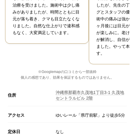
治療を受けました。施術中は少し痛
したが、先生の丁寧
みがありましたが、時間とともに目
グとスタッフの優し
元が落ち着き、クマも目立たなくな
術中の痛みは強かっ
りました。自然な仕上がりで違和感
ヶ月後には目元が若
もなく、大変満足しています。
が楽しみに。老け顔
が解消し、自信が持
ました。やって本当
す。
※Googlemapの口コミから一部抜粋
個人の感想であり、効果を保証するものではありません。
沖縄県那覇市久茂地1丁目3-1 久茂地
住所
セントラルビル 2階
アクセス
ゆいレール「県庁前駅」より徒歩5分
定休日
なし