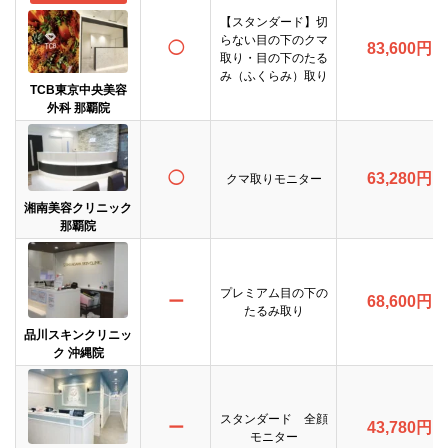
【スタンダード】切
らない目の下のクマ
◯
83,600円
取り・目の下のたる
み（ふくらみ）取り
TCB東京中央美容
外科 那覇院
◯
63,280円
クマ取りモニター
湘南美容クリニック
那覇院
プレミアム目の下の
ー
68,600円
たるみ取り
品川スキンクリニッ
ク 沖縄院
スタンダード 全顔
ー
43,780円
モニター