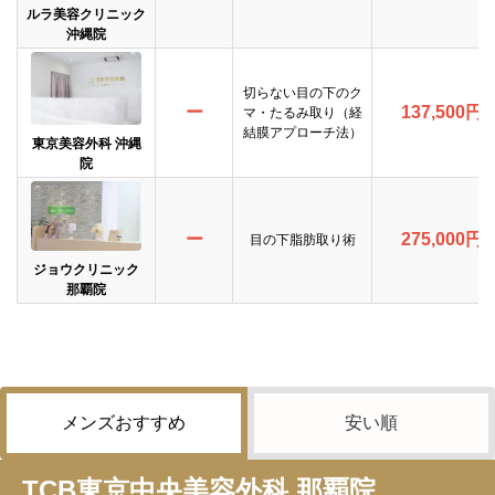
ルラ美容クリニック
沖縄院
切らない目の下のク
ー
137,500円
マ・たるみ取り（経
結膜アプローチ法）
東京美容外科 沖縄
院
ー
275,000円
目の下脂肪取り術
ジョウクリニック
那覇院
メンズおすすめ
安い順
TCB東京中央美容外科 那覇院