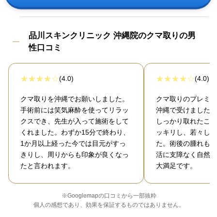
品川スキンクリニック 沖縄院のクマ取りの男
性口コミ
(4.0)
(4.0)
クマ取りを沖縄でお願いしました。
クマ取りのプレミア
手術前には笑気麻酔を使ってリラッ
沖縄で受けました。
クスでき、先生が入って施術をして
しっかり取れたこと
くれました。わずか15分で終わり、
ッキリし、若々しい
1か月以上経った今では目元がすっ
た。術後の腫れも想
きりし、周りからも印象が良くなっ
活に支障なく自然な
たと言われます。
大満足です。
※Googlemapの口コミから一部抜粋
個人の感想であり、効果を保証するものではありません。