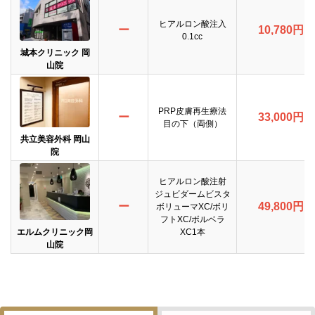
ヒアルロン酸注入
ー
10,780円
0.1cc
城本クリニック 岡
山院
PRP皮膚再生療法
ー
33,000円
目の下（両側）
共立美容外科 岡山
院
ヒアルロン酸注射
ジュビダームビスタ
ー
49,800円
ボリューマXC/ボリ
フトXC/ボルベラ
エルムクリニック岡
XC1本
山院