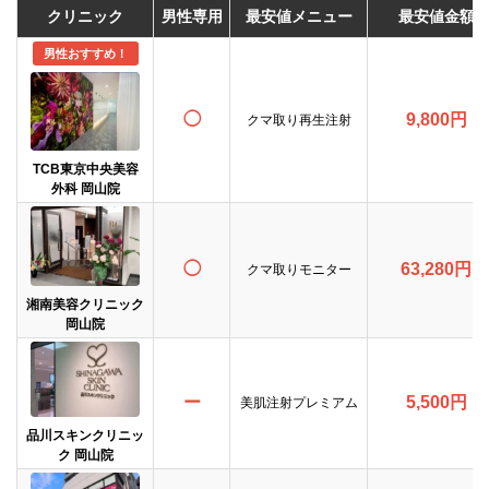
クリニック
男性専用
最安値メニュー
最安値金額
男性おすすめ！
◯
9,800円
クマ取り再生注射
TCB東京中央美容
外科 岡山院
◯
63,280円
クマ取りモニター
湘南美容クリニック
岡山院
ー
5,500円
美肌注射プレミアム
品川スキンクリニッ
ク 岡山院