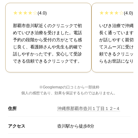
(4.0)
(4.0)
那覇市壺川駅近くのクリニックで初
いびき治療で沖縄市
めていびき治療を受けました。電話
長く通っています。
予約の段階から受付の方がとても感
が話しやすく親切で
じ良く、看護師さんや先生も的確で
てスムーズに受けら
話しやすかったです。安心して受診
頼できるクリニック
できる信頼できるクリニックです。
らもお世話になりた
※Googlemapの口コミから一部抜粋
個人の感想であり、効果を保証するものではありません。
住所
沖縄県那覇市壺川１丁目１２−４
アクセス
壺川駅から徒歩8分