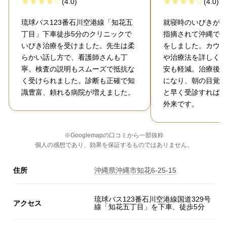
(4.0)
(4.0)
琉球バス123番石川空港線「知花五
就寝時のいびきがひ
丁目」下車徒歩5分のクリニックで
指摘されて沖縄でい
いびき治療を受けました。先生は柔
をしました。カウン
らかい話し方で、看護師さんも丁
や治療法を詳しく説
寧。検査の説明もスムーズで抵抗な
安も軽減。治療後は
く受けられました。診断も正確で知
になり、朝の目覚め
識豊富、頼れる病院が増えました。
と早く受診すればよ
外来です。
※Googlemapの口コミから一部抜粋
個人の感想であり、効果を保証するものではありません。
住所
沖縄県沖縄市知花6-25-15
琉球バス123番石川空港線国道329号
アクセス
線「知花五丁目」を下車、徒歩5分