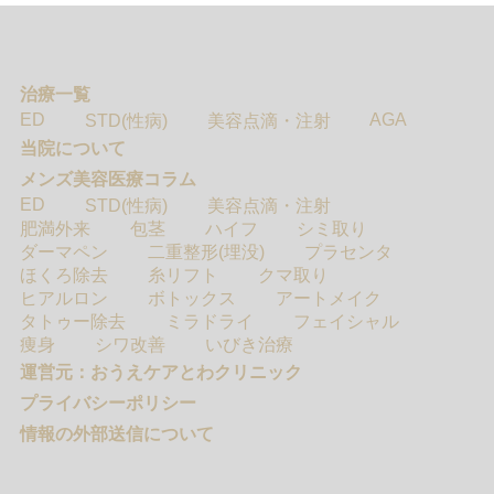
治療一覧
ED
AGA
STD(性病)
美容点滴・注射
当院について
メンズ美容医療コラム
ED
STD(性病)
美容点滴・注射
肥満外来
包茎
ハイフ
シミ取り
ダーマペン
二重整形(埋没)
プラセンタ
ほくろ除去
糸リフト
クマ取り
ヒアルロン
ボトックス
アートメイク
タトゥー除去
ミラドライ
フェイシャル
痩身
シワ改善
いびき治療
運営元：おうえケアとわクリニック
プライバシーポリシー
情報の外部送信について