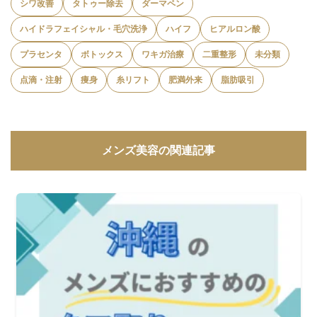
シワ改善
タトゥー除去
ダーマペン
ハイドラフェイシャル・毛穴洗浄
ハイフ
ヒアルロン酸
プラセンタ
ボトックス
ワキガ治療
二重整形
未分類
点滴・注射
痩身
糸リフト
肥満外来
脂肪吸引
メンズ美容の関連記事