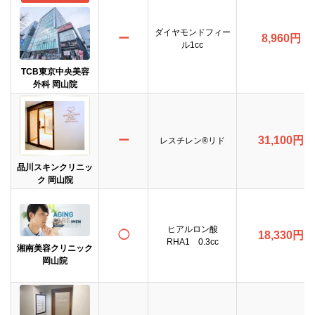
ダイヤモンドフィー
ー
8,960円
ル1cc
TCB東京中央美容
外科 岡山院
ー
31,100円
レスチレン®リド
品川スキンクリニッ
ク 岡山院
ヒアルロン酸
◯
18,330円
RHA1 0.3cc
湘南美容クリニック
岡山院